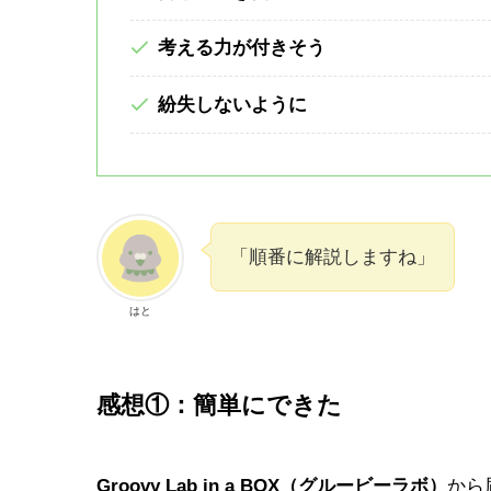
考える力が付きそう
紛失しないように
「順番に解説しますね」
はと
感想①：簡単にできた
Groovy Lab in a BOX（グルービーラボ）
から